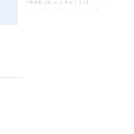
rexkanin,
ras av tamkanin med
speciell, plyschliknande päls, där de
silkesmjuka, 15–20 mm långa håren i
den täta pälsen står vinkelrätt ut från
kroppen.
kanin
,
tamkanin
, tamform som
härstammar från vildkanin.
satinkanin
, ras av tamkanin vilken
karakteriseras av att pälsens täckhår
är tunnare, glansigare och mer
genomskinliga än hos andra raser.
fuchskanin,
ras av tamkanin med 5–
6 cm lång päls, vilken främst består
av täckhår.
havanakaniner,
rasgrupp av
tamkanin, i Sverige företrädd av två
raser,
Stora Havana
med vikt över
4,6 kg och
Lilla Havana
med vikt