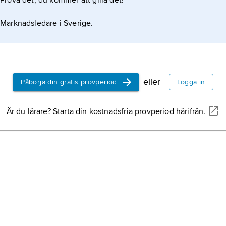
Prova det, du kommer att gilla det!
Marknadsledare i Sverige.
eller
Påbörja din gratis provperiod
Logga in
Är du lärare? Starta din kostnadsfria provperiod härifrån.