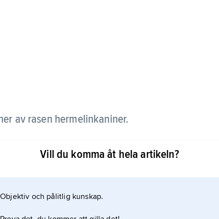
iner av rasen hermelinkaniner.
egen ras, medan de i Sverige i allmänhet förs till
Vill du komma åt hela artikeln?
Objektiv och pålitlig kunskap.