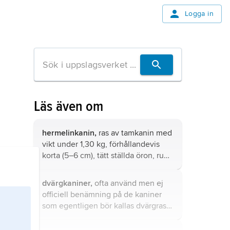
Logga in
Läs även om
hermelinkanin,
ras av tamkanin med
vikt under 1,30 kg, förhållandevis
korta (5–6 cm), tätt ställda öron, runt
huvud och kort kropp.
dvärgkaniner,
ofta använd men ej
officiell benämning på de kaniner
som egentligen bör kallas dvärgraser
av tamkanin.