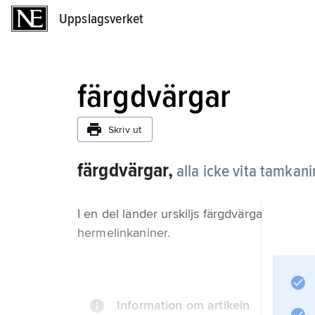
Uppslagsverket
Uppslagsverket
färgdvärgar
Skriv ut
färgdvärgar,
alla icke vita tamkan
I en del länder urskiljs färgdvärgar som en 
hermelinkaniner.
Information om artikeln