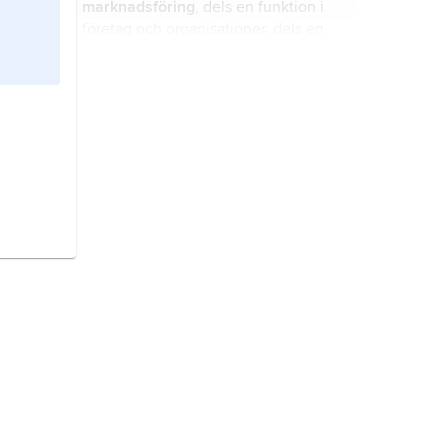
marknadsföring
, dels en funktion i
företag och organisationer, dels en
deldisciplin inom ämnet
företagsekonomi.
management
, anglosaxiskt begrepp
som i Sverige används dels i
betydelsen företagsledning, dels
som ett allmänt begrepp för ledning,
skötsel och styrning av en
regionalpolitik,
politik som syftar till
verksamhet.
att trygga likvärdiga förutsättningar
för samhällsutvecklingen i olika
delar av ett land.
möbelindustri,
industri med
tillverkning av möbler – med eller
utan stoppning – av främst trä,
metall, korg och plast.
strategi
, läran om användningen av
militära och andra maktmedel för att
i kamp med en motståndare nå