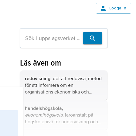
Logga in
Läs även om
redovisning,
det att redovisa; metod
för att informera om en
organisations ekonomiska och
finansiella förhållanden.
handelshögskola,
ekonomihögskola
, läroanstalt på
högskolenivå för undervisning och
forskning om privat och offentligt
näringsliv.