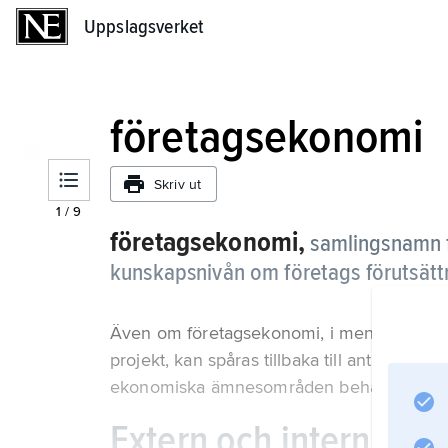
Uppslagsverket
Uppslagsverket
företagsekonomi
Skriv ut
1
/
9
företagsekonomi,
samlingsnamn f
kunskapsnivån om företags förutsättn
Även om företagsekonomi, i meningen metod
projekt, kan spåras tillbaka till antiken 
ekonomiska ämnesområden behandlas inom
Extern och intern red