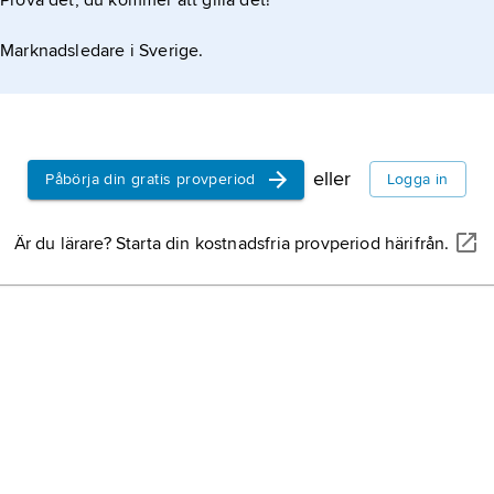
Prova det, du kommer att gilla det!
Marknadsledare i Sverige.
ganisation
eller
Påbörja din gratis provperiod
Logga in
ing
Är du lärare? Starta din kostnadsfria provperiod härifrån.
ing