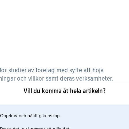
ör studier av företag med syfte att höja
ingar och villkor samt deras verksamheter.
Vill du komma åt hela artikeln?
er att behandla t.ex. administration av stora
är nationalekonomin som akademiskt ämne äldre. Vissa
 både företags- och nationalekonomi.
Objektiv och pålitlig kunskap.
ovisning