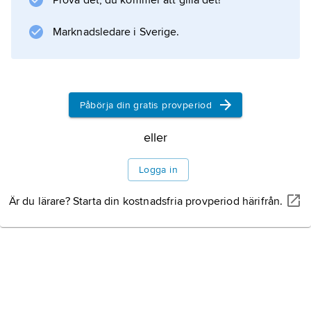
Prova det, du kommer att gilla det!
rapporteras återfunna.
Marknadsledare i Sverige.
Litteraturanvisning
Påbörja din gratis provperiod
Information om artikeln
eller
Logga in
Är du lärare? Starta din kostnadsfria provperiod härifrån.