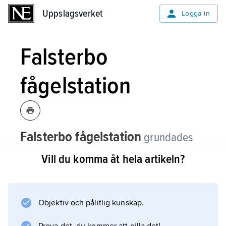
Uppslagsverket
Uppslagsverket
Logga in
Falsterbo
fågelstation
Falsterbo fågelstation
grundades
1954 för vetenskapliga studier av
Vill du komma åt hela artikeln?
svenska fåglars flyttningsvanor.
Ringmärkning har bedrivits vår och höst
sedan 1947, och i dag ringmärks 20 000–30
Objektiv och pålitlig kunskap.
000 fåglar årligen. Ca 1 % av ringmärkta fåglar