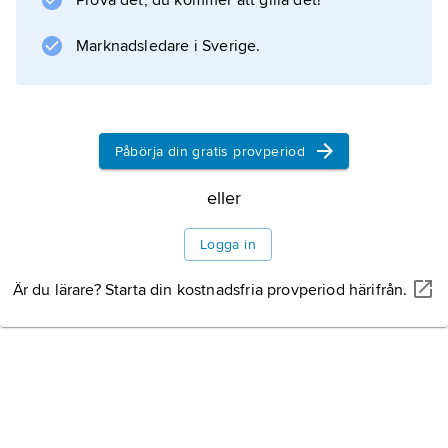
Prova det, du kommer att gilla det!
Filmens födelse
Marknadsledare i Sverige.
Filmens tekniska
utveckling
Påbörja din gratis provperiod
eller
Filmmaterialet
Logga in
Filmens uttrycksmedel
Är du lärare? Starta din kostnadsfria provperiod härifrån.
Filmkonstens
utveckling