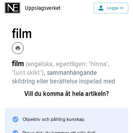
Uppslagsverket
Uppslagsverket
Logga in
film
film
(engelska, egentligen: ’hinna’,
’tunt skikt’)
,
sammanhängande
skildring eller berättelse inspelad med
kino- eller videoteknik.
Vill du komma åt hela artikeln?
Olika typer av film definieras med hänsyn till
längd (kortfilm, långfilm), karaktär eller innehåll
(spelfilm, dokumentärfilm) eller teknik
Objektiv och pålitlig kunskap.
(videofilm, dockfilm).