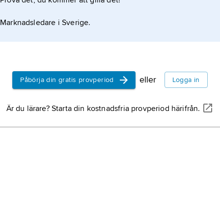
Prova det, du kommer att gilla det!
Marknadsledare i Sverige.
eller
Påbörja din gratis provperiod
Logga in
Är du lärare? Starta din kostnadsfria provperiod härifrån.