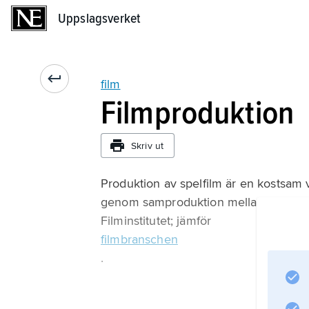
Uppslagsverket
Uppslagsverket
film
Filmproduktion
Skriv ut
Produktion av spelfilm är en kostsam 
genom samproduktion mellan flera olika
Filminstitutet; jämför
filmbranschen
.