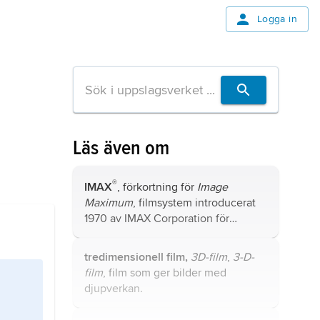
Logga in
Läs även om
®
IMAX
, förkortning för
Image
Maximum
, filmsystem introducerat
1970 av IMAX Corporation för
extremt stora biosalonger med
skarpt sluttande salongsgolv och en
tredimensionell film,
3D-film
,
3-D-
bioduk från 16 x 22 meter och uppåt.
film
, film som ger bilder med
djupverkan.