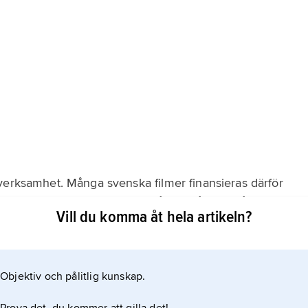
verksamhet. Många svenska filmer finansieras därför
 bolag, och flertalet filmer får också stöd från Svenska
Vill du komma åt hela artikeln?
Objektiv och pålitlig kunskap.