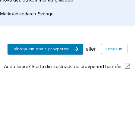
Prova det, du kommer att gilla det!
Marknadsledare i Sverige.
eller
Påbörja din gratis provperiod
Logga in
Är du lärare? Starta din kostnadsfria provperiod härifrån.