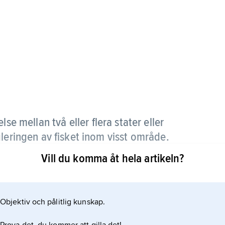
e mellan två eller flera stater eller
leringen av fisket inom visst område.
Vill du komma åt hela artikeln?
ecklingen inom havsrättens område har
an slutet av 1970-talet. Den 1 januari 1978 utvidgade
ållande till främmande stat eller till annan
Objektiv och pålitlig kunskap.
 föranleddes av att Norge och EG-staterna flyttat