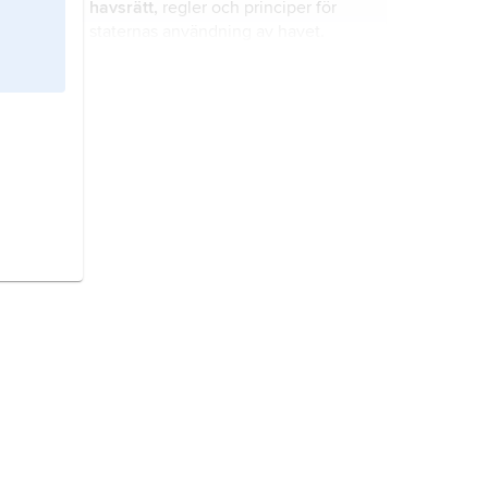
havsrätt,
regler och principer för
begränsad tidsperiod, vanligen ett
staternas användning av havet.
kalenderår, t.ex. svensk kvot av torsk
i Östersjön.
yrkesmässigt fiske,
enligt
fiskelagen (1993:787) sådant fiske
som bedrivs med stöd av
yrkesfiskelicens
.
vit zon,
folkrättslig benämning på ett
omtvistat havsområde utanför
kuststaternas territorialhav där ingen
stat utövar jurisdiktion.
havens frihet,
folkrättslig princip
som härrör från 1600-talet, då de
framstående sjöfartsnationerna
försökte lägga stora havsområden
under sitt herravälde.
Fiskerideputationen,
en av den
svenska riksdagen 1762 tillsatt
utredning för att förbättra
förutsättningarna för fiskerinäringen