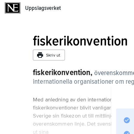
Uppslagsverket
Uppslagsverket
fiskerikonvention
Skriv ut
fiskerikonvention,
överenskommels
internationella organisationer om reg
Med anledning av den internationella utv
fiskerikonventioner blivit vanligare alltsed
Sverige sin fiskezon ut till mittlinjen i förh
överenskommen linje. Det svenska beslutet
ut sina