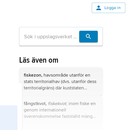
Logga in
Läs även om
fiskezon,
havsområde utanför en
stats territorialhav (dvs. utanför dess
territorialgräns) där kuststaten
förbehåller sig exklusiva
fiskerättigheter.
fångstkvot,
fiskekvot
, inom fiske en
genom internationell
överenskommelse fastställd mängd
av en viss fiskart som en fiskenation
får fånga i ett havsområde under en