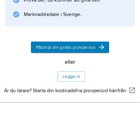
Prova det, du kommer att gilla det!
Information om artikeln
Marknadsledare i Sverige.
Påbörja din gratis provperiod
eller
Logga in
Är du lärare? Starta din kostnadsfria provperiod härifrån.