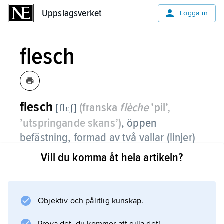
Uppslagsverket
Uppslagsverket
Logga in
flesch
flesch
(franska
flèche
’pil’,
[flɛʃ]
’utspringande skans’)
,
öppen
befästning, formad av två vallar (linjer)
som möts i en spets vänd mot en
Vill du komma åt hela artikeln?
angripare.
Objektiv och pålitlig kunskap.