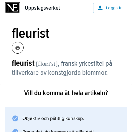
Uppslagsverket
Uppslagsverket
Logga in
fleurist
fleurist
,
fransk yrkestitel på
[flœriʹst]
tillverkare av konstgjorda blommor.
Sveriges första större firma var Th. Schiött AB
Vill du komma åt hela artikeln?
i Stockholm (etablerad 1868), som tillverkade
blommor, begravnings- och minneskransar av
papper, tyg, metall och eterneller. Firman
sålde även material för småskalig tillverkning,
Objektiv och pålitlig kunskap.
utförd av modister och sömmerskor samt i