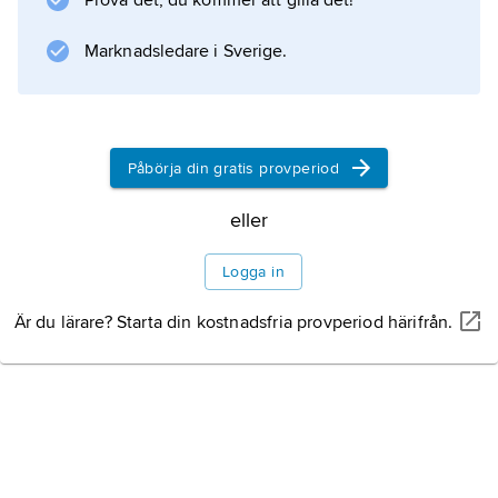
Prova det, du kommer att gilla det!
hemmen.
Marknadsledare i Sverige.
Information om artikeln
Påbörja din gratis provperiod
eller
Logga in
Är du lärare? Starta din kostnadsfria provperiod härifrån.