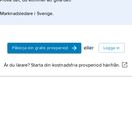
Prova det, du kommer att gilla det!
Marknadsledare i Sverige.
eller
Påbörja din gratis provperiod
Logga in
Är du lärare? Starta din kostnadsfria provperiod härifrån.