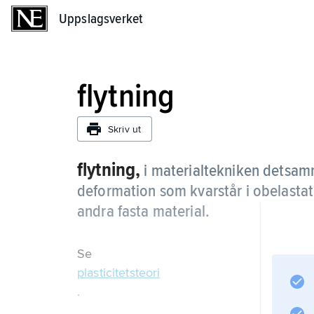
Uppslagsverket
Uppslagsverket
flytning
Skriv ut
flytning,
i materialtekniken dets
deformation som kvarstår i obelastat 
andra fasta material.
Se
plasticitetsteori
.