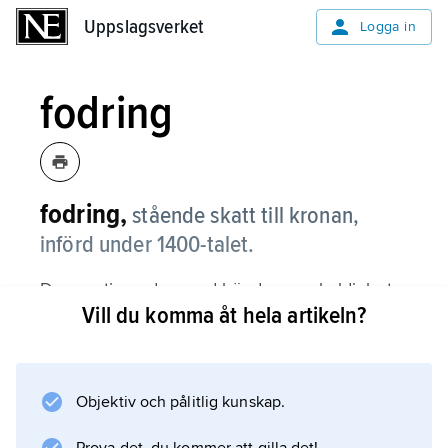
Uppslagsverket
Uppslagsverket
Logga in
fodring
fodring,
stående skatt till kronan,
införd under 1400-talet.
Den motiverades med böndernas skyldighet
Vill du komma åt hela artikeln?
att utfodra kronans hästar men betalades med
penningar eller varor efter en rörlig taxa.
Härigenom kunde skatten lätt anpassas till
inflationen eller kronans växande skattebehov.
Objektiv och pålitlig kunskap.
Under Gustav Vasas tid blev fodring den mest