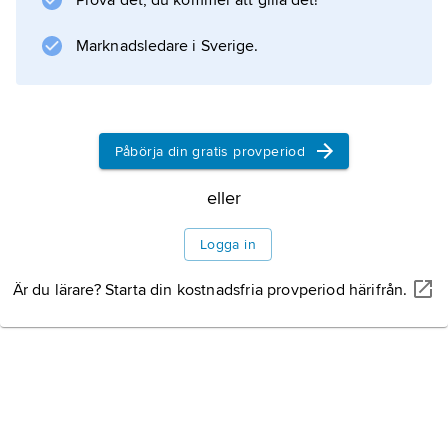
Prova det, du kommer att gilla det!
betungande delen av kronans stående skatter.
Fodringen uppgick senare i grundskatterna
Marknadsledare i Sverige.
och
Påbörja din gratis provperiod
Information om artikeln
eller
Logga in
Är du lärare? Starta din kostnadsfria provperiod härifrån.