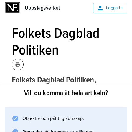
Uppslagsverket
Uppslagsverket
Logga in
Folkets Dagblad
Politiken
Folkets Dagblad Politiken,
morgontidning som med flera namn-
Vill du komma åt hela artikeln?
och ideologiska kursändringar utgavs i
Stockholm, 1916–17 under namnet
Politiken
, 1917–30 som
Folkets Dagblad
Objektiv och pålitlig kunskap.
Politiken
, 1930–40 och 1942–45 som
Folkets Dagblad
.