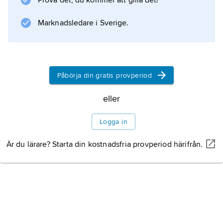
Prova det, du kommer att gilla det!
Folkets Dagblad Politiken startade våren 1916
Marknadsledare i Sverige.
som organ för vänsteroppositionen inom det
socialdemokratiska partiet med
Ture Nerman
som redaktör och blev huvudorgan för det
Påbörja din gratis provperiod
1917 nybildade Sverges socialdemokratiska
eller
vänsterparti.
Logga in
Är du lärare? Starta din kostnadsfria provperiod härifrån.
Information om artikeln