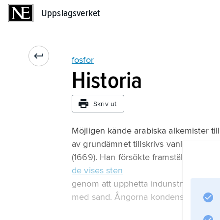
Uppslagsverket
Uppslagsverket
fosfor
Historia
Skriv ut
Möjligen kände arabiska alkemister til
av grundämnet tillskrivs vanligen d
(1669). Han försökte framställa
de vises sten
genom att upphetta indunstningsåterst
med sand. Ångorna kondenserades unde