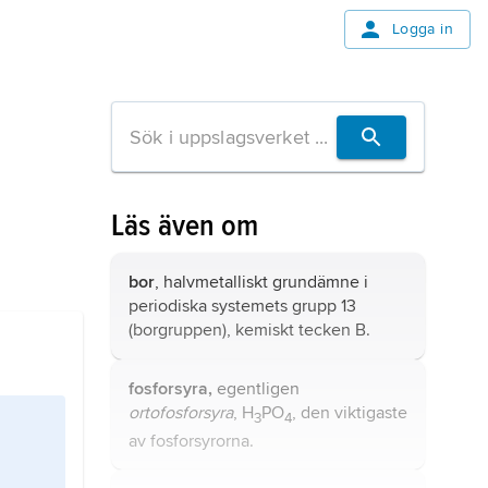
Logga in
Läs även om
bor
, halvmetalliskt grundämne i
periodiska systemets grupp 13
(
borgruppen
), kemiskt tecken B.
fosforsyra,
egentligen
ortofosforsyra
, H
PO
, den viktigaste
3
4
av fosforsyrorna.