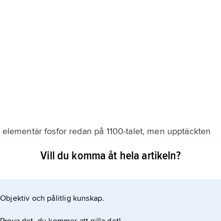
l elementär fosfor redan på 1100-talet, men upptäckten
en hamburgske köpmannen och alkemisten Hennig Brand
Vill du komma åt hela artikeln?
oderna av uppsamlad urin utan lufttillträde tillsammans
r vatten och gav en vit, vaxartad substans,
Objektiv och pålitlig kunskap.