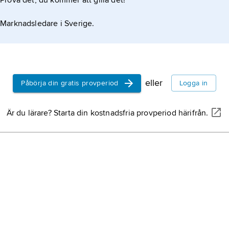
Prova det, du kommer att gilla det!
Marknadsledare i Sverige.
eller
Påbörja din gratis provperiod
Logga in
Är du lärare? Starta din kostnadsfria provperiod härifrån.