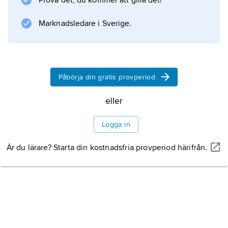
Prova det, du kommer att gilla det!
veterinärmedicinska läkemedel och
bekämpningsmedel). Myndigheterna har
Marknadsledare i Sverige.
fastställt gränsvärden för många främmande
ämnen.
Påbörja din gratis provperiod
Information om artikeln
eller
Logga in
Är du lärare? Starta din kostnadsfria provperiod härifrån.