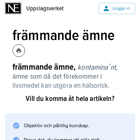
Uppslagsverket
Uppslagsverket
Logga in
främmande ämne
främmande ämne,
kontaminaʹnt
,
ämne som då det förekommer i
livsmedel kan utgöra en hälsorisk.
Vill du komma åt hela artikeln?
Främmande ämnen kan härröra från
miljöföroreningar (t.ex. PCB och tungmetaller),
från livsmedelsförpackningar (t.ex. tenn och
vinylklorid) och från kemikalier som använts i
Objektiv och pålitlig kunskap.
produktionen av livsmedel (t.ex.