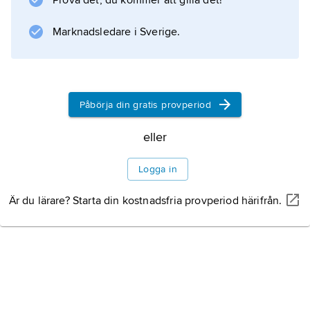
Prova det, du kommer att gilla det!
andra, påverkade av italienska
Marknadsledare i Sverige.
Information om artikeln
Påbörja din gratis provperiod
eller
Logga in
Är du lärare? Starta din kostnadsfria provperiod härifrån.