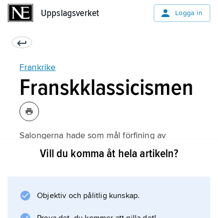
Uppslagsverket
Uppslagsverket
Logga in
Frankrike
Franskklassicismen
Salongerna hade som mål förfining av
sederna och rening av språket. Kravet på ett
Vill du komma åt hela artikeln?
mer tuktat språk – som innebar en brytning
med renässansens ideal, det rika språket –
framfördes också utanför salongerna, av bland
Objektiv och pålitlig kunskap.
annat François Malherbe. Under 1600-talets
första hälft utvecklade Jean Chapelain och