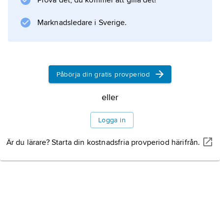
Prova det, du kommer att gilla det!
Brysselkonferensen 1874 (om krigets lagar)
och den andra fredskonferensen i Haag 1907.
Marknadsledare i Sverige.
Vid den senare gav han upphov till
Martensklausulen
.
Påbörja din gratis provperiod
eller
Information om artikeln
Logga in
Är du lärare? Starta din kostnadsfria provperiod härifrån.