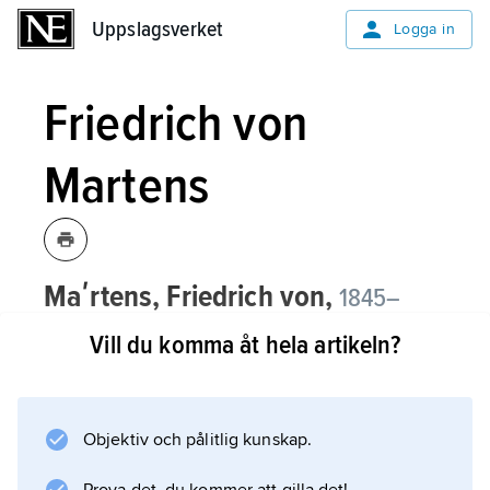
Uppslagsverket
Uppslagsverket
Logga in
Friedrich von
Martens
Maʹrtens, Friedrich von,
1845–
1909, rysk (tysk-baltisk) diplomat och
Vill du komma åt hela artikeln?
folkrättsexpert.
Friedrich von Martens tjänstgjorde ofta som
tsarrysk delegat vid internationella
Objektiv och pålitlig kunskap.
konferenser, exempelvis vid