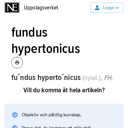
Uppslagsverket
Uppslagsverket
Logga in
fundus
hypertonicus
fuʹndus hypertoʹnicus
(nylat.)
,
FH
,
förändringar i ögonbottnen,
fuʹndus
Vill du komma åt hela artikeln?
oʹculi
, vid högt blodtryck.
Vid lindriga former av sjukdomen är
näthinnans artärer smala och av växlande
Objektiv och pålitlig kunskap.
kaliber. I svåra fall uppträder blödningar och