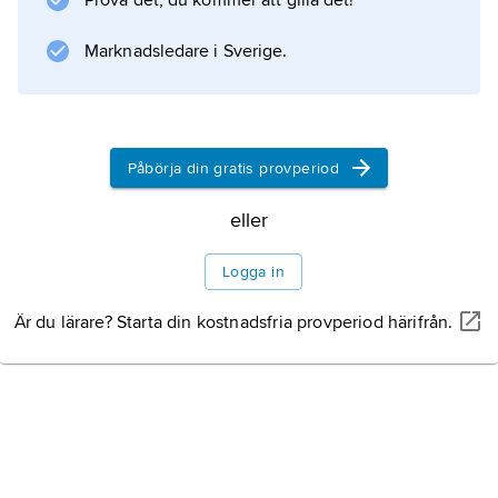
Prova det, du kommer att gilla det!
vita fläckar (exsudat) i näthinnan samt ibland
svullnad av synnerven. Fundus hypertonicus
Marknadsledare i Sverige.
brukar graderas i fyra svårighetsgrader.
Påbörja din gratis provperiod
Information om artikeln
eller
Logga in
Är du lärare? Starta din kostnadsfria provperiod härifrån.