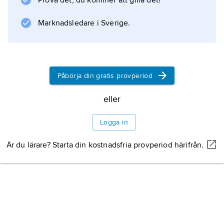
Prova det, du kommer att gilla det!
(4:e upplagan 1963) och utgav geologiska
kartor bl.a. över Gävleborgs och dåvarande
Marknadsledare i Sverige.
Kopparbergs län.
Påbörja din gratis provperiod
Information om artikeln
eller
Logga in
Är du lärare? Starta din kostnadsfria provperiod härifrån.