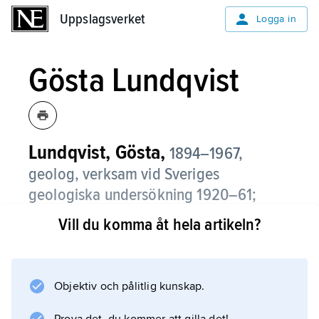
Uppslagsverket
Uppslagsverket
Logga in
Gösta Lundqvist
Lundqvist, Gösta,
1894–1967,
geolog, verksam vid Sveriges
geologiska undersökning 1920–61;
professors namn.
Vill du komma åt hela artikeln?
Lundqvists forskning rörde främst de kvartära
jordarterna, men han var även pionjär inom
limnologin. Han var en av författarna till
Objektiv och pålitlig kunskap.
Sveriges geologi