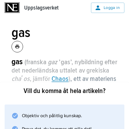
Uppslagsverket
Uppslagsverket
Logga in
gas
gas
(franska
gaz
’gas’, nybildning efter
det nederländska uttalet av grekiska
chaʹos
, jämför
Chaos
)
,
ett av materiens
tre vanliga aggregationstillstånd; för
Vill du komma åt hela artikeln?
gas som energiteknisk term, se
gasbränsle
.
Objektiv och pålitlig kunskap.
Medan atomer eller molekyler i vätskor och
fasta ämnen är tätt sammanpackade har de i