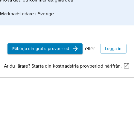
Prova det, du kommer att gilla det!
Marknadsledare i Sverige.
eller
Påbörja din gratis provperiod
Logga in
Är du lärare? Starta din kostnadsfria provperiod härifrån.