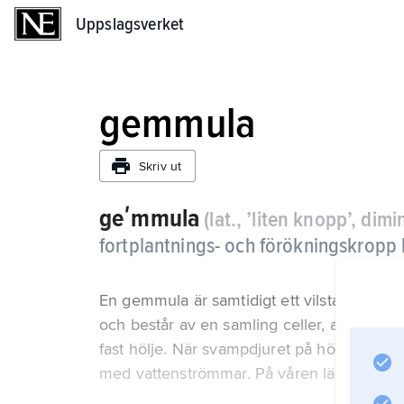
Uppslagsverket
Uppslagsverket
gemmula
Skriv ut
geʹmmula
(lat., ’liten knopp’, dim
fortplantnings- och förökningskropp 
En gemmula är samtidigt ett vilstadium med
och består av en samling celler, arkeocyte
fast hölje. När svampdjuret på hösten dör
med vattenströmmar. På våren lämnar arke