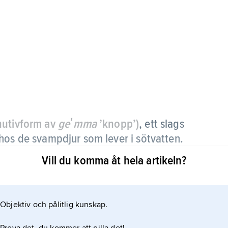
inutivform av
geʹmma
’knopp’)
, ett slags
hos de svampdjur som lever i sötvatten.
Vill du komma åt hela artikeln?
 stor motståndskraft mot t.ex. låga temperaturer
r, från svampdjuret. Dessa celler omger sig med ett
 frigörs gemmulae i stor mängd och kan spridas
Objektiv och pålitlig kunskap.
ocyterna höljet