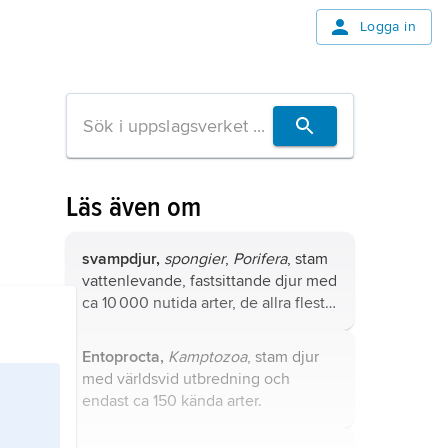
Logga in
Läs även om
svampdjur,
spongier
,
Porifera
, stam
vattenlevande, fastsittande djur med
ca 10 000 nutida arter, de allra flesta
i havet från tidvattenszonen till
djuphavet, i sötvatten 50 arter.
Entoprocta,
Kamptozoa
, stam djur
med världsvid utbredning och
endast ca 150 kända arter.