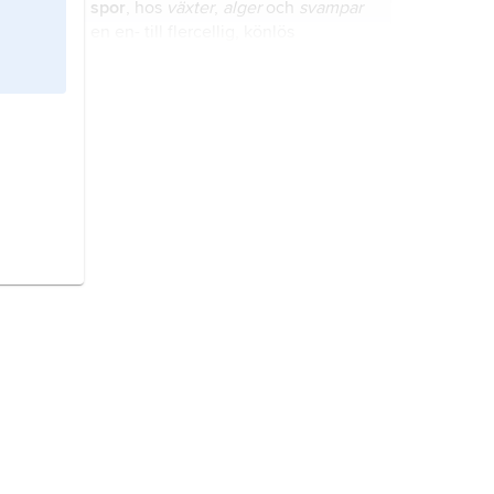
spor
, hos
växter
,
alger
och
svampar
en en- till flercellig, könlös
förökningskropp, som ofta bildas av
ett särskilt organ, ett sporangium,
och som frigörs och utvecklas till en
fortplantning,
förökning
,
ny individ.
reproduktion
, alstrandet av
avkomma – de levande
organismernas främsta kännemärke.
cyanobakterier,
blågrönbakterier
,
Cyanobacteria
, stor och varierad
grupp fotosyntetiserande bakterier
som förekommer över hela jorden,
såväl på land som i vatten.
mossdjur,
bryozoer
,
Bryozoa
(syn.
Ectoprocta
), stam vattenlevande djur
som omfattar ca 4 000 nu levande
arter och som har världsvid
utbredning.
foraminiferer
grupp organismer som
tillsammans med besläktade
encelliga, amöbaliknande