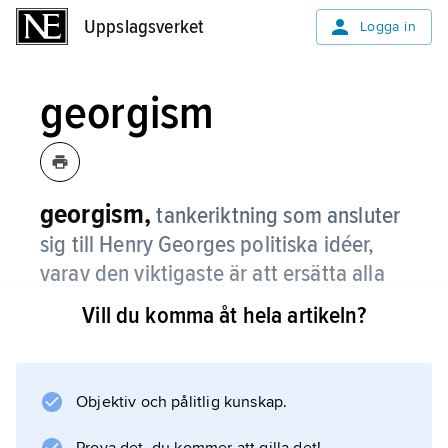
Uppslagsverket
Uppslagsverket
Logga in
georgism
georgism,
tankeriktning som ansluter
sig till Henry Georges politiska idéer,
varav den viktigaste är att ersätta alla
skatter med en enhetsskatt på mark.
Vill du komma åt hela artikeln?
Objektiv och pålitlig kunskap.
Information om artikeln