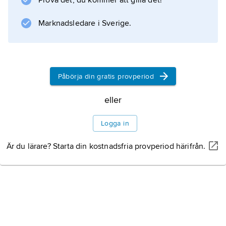
Prova det, du kommer att gilla det!
Marknadsledare i Sverige.
Påbörja din gratis provperiod
eller
Logga in
Är du lärare? Starta din kostnadsfria provperiod härifrån.