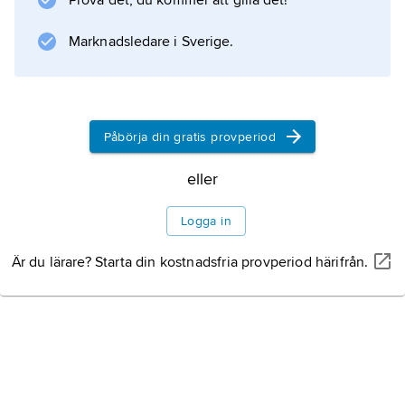
Prova det, du kommer att gilla det!
Sémillon och Sauvignon Blanc. Berömda
vinslott är Haut-Brion, La Mission Haut-Brion,
Marknadsledare i Sverige.
Domaine de Chevalier, Pape Clément, Haut-
Bailly
Påbörja din gratis provperiod
Information om artikeln
eller
Logga in
Är du lärare? Starta din kostnadsfria provperiod härifrån.