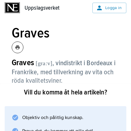
Uppslagsverket
Uppslagsverket
Logga in
Graves
Graves
,
vindistrikt i Bordeaux i
[gra:v]
Frankrike, med tillverkning av vita och
röda kvalitetsviner.
Vill du komma åt hela artikeln?
De traditionellt mest erkända vinerna är röda.
De görs i huvudsak av druvsorterna Cabernet
Sauvignon, Merlot och Cabernet Franc. De
bästa röda vinerna görs i området Pessac–
Objektiv och pålitlig kunskap.
Léognan. De torra, vita vinerna görs av