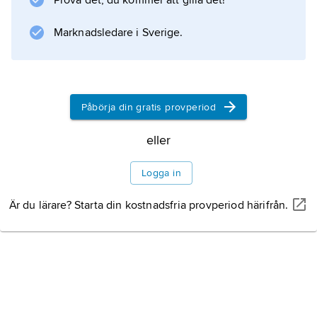
Prova det, du kommer att gilla det!
Marknadsledare i Sverige.
Påbörja din gratis provperiod
eller
Logga in
Är du lärare? Starta din kostnadsfria provperiod härifrån.