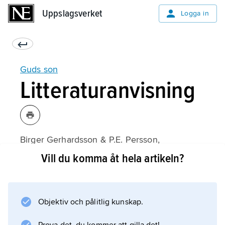
Uppslagsverket
Uppslagsverket
Logga in
Guds son
Litteraturanvisning
Birger Gerhardsson & P.E. Persson,
Kyrkans bekännelsefråga
Vill du komma åt hela artikeln?
(2:a upplagan 1988);
Objektiv och pålitlig kunskap.
Information om artikeln