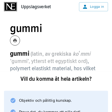
Uppslagsverket
Uppslagsverket
Logga in
gummi
gummi
(latin, av grekiska
koʹmmi
’gummi’, ytterst ett egyptiskt ord)
,
polymert elastiskt material, hos vilket
mer än 500 procent töjbarhet uppnåtts
Vill du komma åt hela artikeln?
genom vulkning.
Se även
elaster
Objektiv och pålitlig kunskap.
. Rågummi (före bearbetning och