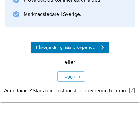
Prova det, du kommer att gilla det!
(1993). Törnqvist intog en ledande ställning
inom forskning med anknytning till svensk
Marknadsledare i Sverige.
och europeisk urbanisering samt regional
utveckling.
Påbörja din gratis provperiod
Information om artikeln
eller
Logga in
Är du lärare? Starta din kostnadsfria provperiod härifrån.