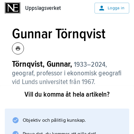
Uppslagsverket
Uppslagsverket
Logga in
Gunnar Törnqvist
Törnqvist, Gunnar,
1933–2024,
geograf, professor i ekonomisk geografi
vid Lunds universitet från 1967.
Vill du komma åt hela artikeln?
Gunnar Törnqvist studerade särskilt de sociala
kommunikationernas växande betydelse för
näringslivets lokalisering. En översikt med
historiskt perspektiv ges i
Objektiv och pålitlig kunskap.
Sverige i nätverkens Europa