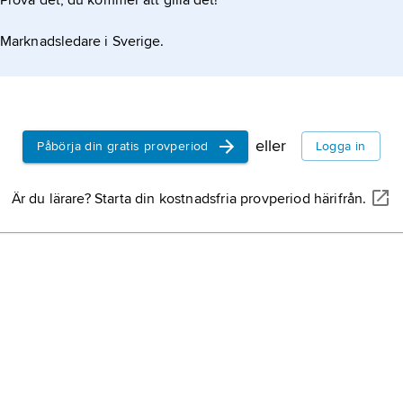
Prova det, du kommer att gilla det!
Marknadsledare i Sverige.
eller
Påbörja din gratis provperiod
Logga in
Är du lärare? Starta din kostnadsfria provperiod härifrån.