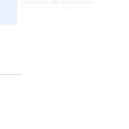
myttolkning, eller samling av myter
inom ett bestämt religionsområde,
varvid man mera fäster sig vid
berättelserna som sådana än vid
Ångermanland,
landskap i Norrland.
deras religiösa funktion.
Jesus,
Jesus från Nasaret
,
Jesus
Kristus
, kristendomens
centralgestalt.
Bibeln
, ursprungligen ett ord som
betecknar en boksamling, så
småningom med betydelsen en
samling skrifter som tillmäts speciell
auktoritet och helgd.
Västmanland,
landskap i Svealand.
Gotland,
kommun, landskap och ö i
Sverige, cirka 100 km från närmaste
svenska fastland (Västervik).