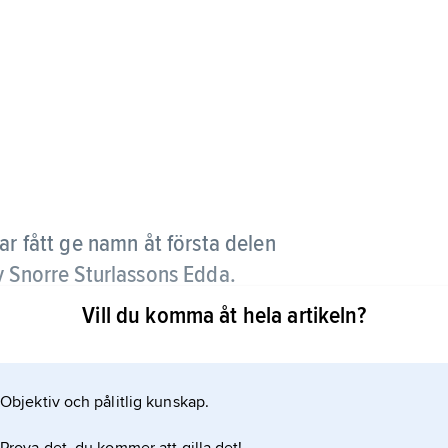
r fått ge namn åt första delen
v Snorre Sturlassons Edda.
Vill du komma åt hela artikeln?
rdtrötte’) söker Gylfe i de föregivna asarnas borg
er sig till sist ha varit utsatt för idel synvillor.
Objektiv och pålitlig kunskap.