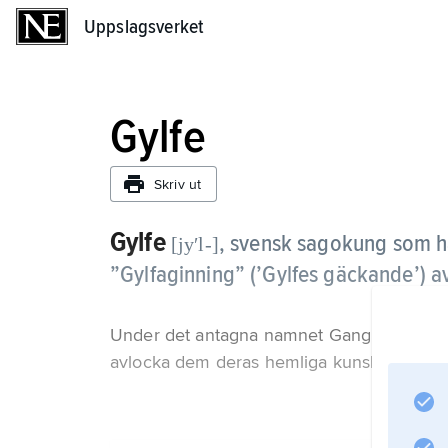
Uppslagsverket
Uppslagsverket
Gylfe
Skriv ut
Gylfe
,
svensk sagokung som ha
[jyʹl-]
”Gylfaginning” (’Gylfes gäckande’) a
Under det antagna namnet Gangleri (’Den fä
avlocka dem deras hemliga kunskaper, men finn