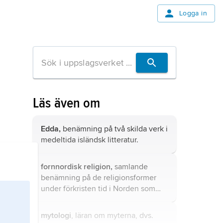
Logga in
Läs även om
Edda,
benämning på två skilda verk i
medeltida isländsk litteratur.
fornnordisk religion,
samlande
benämning på de religionsformer
under förkristen tid i Norden som
det finns belägg för i arkeologiskt
och skriftligt material.
mytologi
, läran om myterna, dvs.