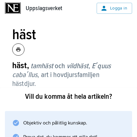
Uppslagsverket
Uppslagsverket
Logga in
häst
häst,
tamhäst
och
vildhäst
,
Eʹquus
cabaʹllus
,
art i hovdjursfamiljen
hästdjur.
Vill du komma åt hela artikeln?
Vildhästen levde ursprungligen i Europa och
Asien, men utrotades i vilt tillstånd omkring
1970. Den var 120–146 cm i mankhöjd och
black eller musblack. Den domesticerade
Objektiv och pålitlig kunskap.
tamhästen (