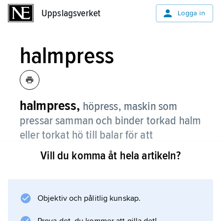
Uppslagsverket
Uppslagsverket
Logga in
halmpress
halmpress,
höpress, maskin som
pressar samman och binder torkad halm
eller torkat hö till balar för att
underlätta transport och lagring.
Vill du komma åt hela artikeln?
Vissa pressar ger rätvinkliga balar, ofta så lätta
att de kan hanteras med handkraft.
Rundbalspressar formar tunga, cylindriska
Objektiv och pålitlig kunskap.
balar med vikter på 300–500 kg vilka