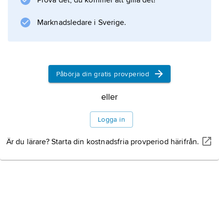
Prova det, du kommer att gilla det!
hanteras maskinellt. Balarna kvarlämnas ofta
på fältet för att tillvaratas sedan skörden
Marknadsledare i Sverige.
avslutats.
Påbörja din gratis provperiod
Information om artikeln
eller
Logga in
Är du lärare? Starta din kostnadsfria provperiod härifrån.