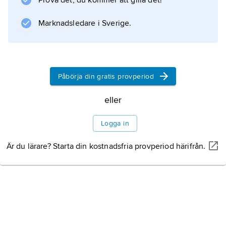
Prova det, du kommer att gilla det!
Marknadsledare i Sverige.
Påbörja din gratis provperiod
eller
Logga in
Är du lärare? Starta din kostnadsfria provperiod härifrån.