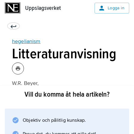
Uppslagsverket
Uppslagsverket
Logga in
hegelianism
Litteraturanvisning
W.R. Beyer,
Hegel-Bilder
Vill du komma åt hela artikeln?
(ty., 1970);
Objektiv och pålitlig kunskap.
Information om artikeln