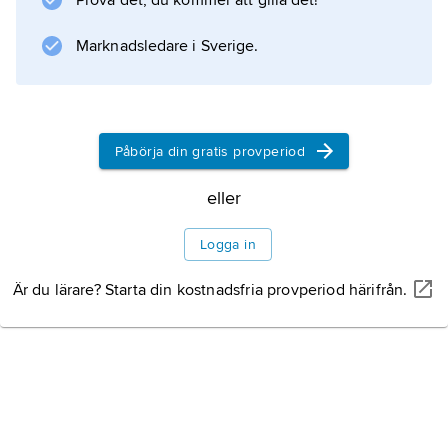
Prova det, du kommer att gilla det!
Information om artikeln
Marknadsledare i Sverige.
Påbörja din gratis provperiod
eller
Logga in
Är du lärare? Starta din kostnadsfria provperiod härifrån.