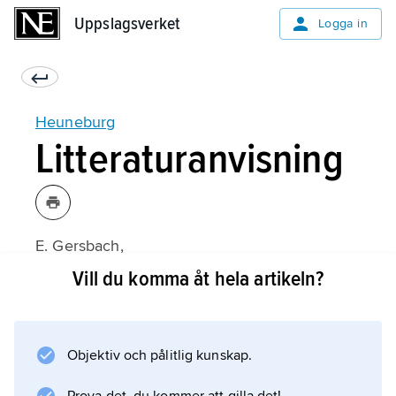
Uppslagsverket
Uppslagsverket
Logga in
Heuneburg
Litteraturanvisning
E. Gersbach,
Ausgrabungsmethodik und Stratigraphie der
Vill du komma åt hela artikeln?
Heuneburg
(1989);
Objektiv och pålitlig kunskap.