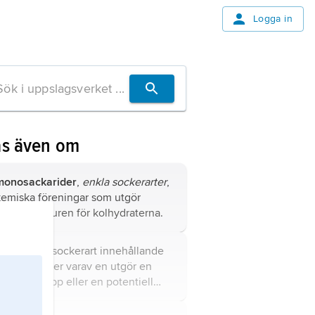
Logga in
äs även om
monosackarider
,
enkla sockerarter
,
kemiska föreningar som utgör
grundstrukturen för
kolhydraterna
.
aldohexos
, sockerart innehållande
sex kolatomer varav en utgör en
aldehydgrupp eller en potentiell
sådan.