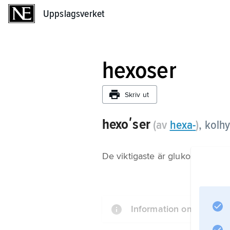
Uppslagsverket
Uppslagsverket
hexoser
Skriv ut
hexoʹser
(av
hexa
-
)
,
kolhy
De viktigaste är glukos, frukto
Information om artikeln