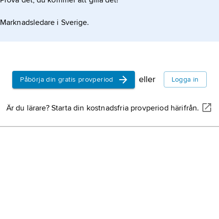
Prova det, du kommer att gilla det!
Marknadsledare i Sverige.
eller
Påbörja din gratis provperiod
Logga in
Är du lärare? Starta din kostnadsfria provperiod härifrån.
f