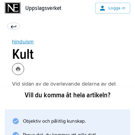
Uppslagsverket
Uppslagsverket
Logga in
hinduism
Kult
Vid sidan av de överlevande delarna av det
vediska ritsystemet utvecklades nya
Vill du komma åt hela artikeln?
kultformer, som också starkt påverkades av
yoga; meditation (
dhyana
Objektiv och pålitlig kunskap.
) är ett väsentligt inslag. Denna ”agamiska”
kult (det vill säga kult i enlighet med