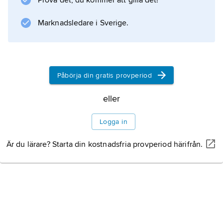
Prova det, du kommer att gilla det!
agamatexternas föreskrifter) –
puja
Marknadsledare i Sverige.
eller
arcana
– innebär i första hand
Påbörja din gratis provperiod
eller
Information om artikeln
Logga in
Är du lärare? Starta din kostnadsfria provperiod härifrån.