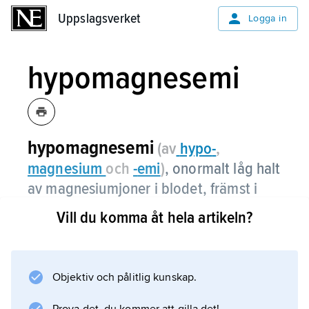
Uppslagsverket
Uppslagsverket
Logga in
hypomagnesemi
hypomagnesemi
(av
hypo
-
,
magnesium
och
-
emi
)
, onormalt låg halt
av magnesiumjoner i blodet, främst i
blodplasma, och därmed i övriga
Vill du komma åt hela artikeln?
kroppsvätskor.
Orsaken kan hos människa vara bl.a.
tunntarmssjukdom som medför minskat
Objektiv och pålitlig kunskap.
upptag av magnesium till blodet eller ökad