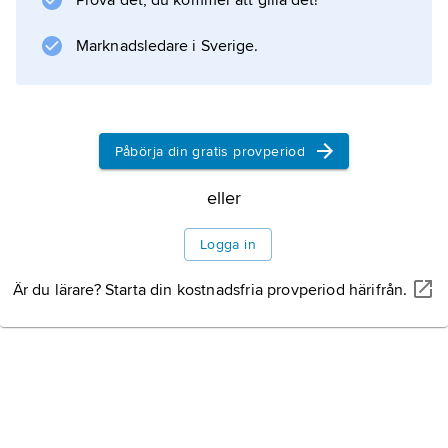
Prova det, du kommer att gilla det!
x
≤
Marknadsledare i Sverige.
b
inför han summorna
Påbörja din gratis provperiod
eller
Information om artikeln
Logga in
Är du lärare? Starta din kostnadsfria provperiod härifrån.