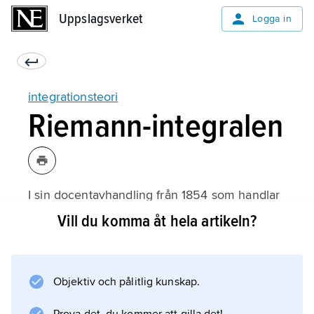
Uppslagsverket
Uppslagsverket
Logga in
integrationsteori
Riemann-integralen
I sin docentavhandling från 1854 som handlar
om trigonometriska serier börjar Riemann
Vill du komma åt hela artikeln?
med en allmän betraktelse över
integralbegreppet. För en begränsad funktion
ƒ på intervallet
Objektiv och pålitlig kunskap.
a
≤