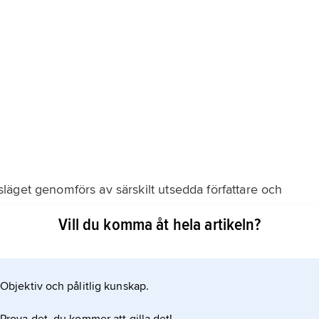
äget genomförs av särskilt utsedda författare och
n allmänheten har möjlighet att granska. Allteftersom
Vill du komma åt hela artikeln?
 i det vetenskapliga samfundet genom ytterligare
sen sammanfattas resultaten även i en rapport för
Objektiv och pålitlig kunskap.