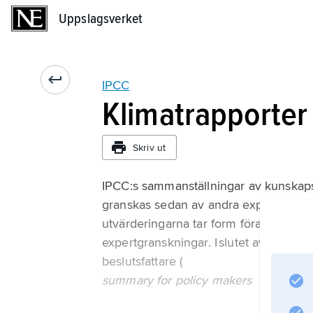
Uppslagsverket
Uppslagsverket
IPCC
Klimatrapporter
Skriv ut
IPCC:s sammanställningar av kunskapsl
granskas sedan av andra experter; äve
utvärderingarna tar form förankras de
expertgranskningar. I slutet av proces
beslutsfattare (
summary for policy makers