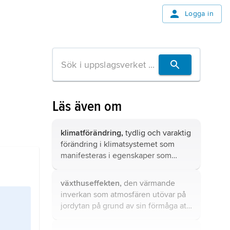
Logga in
Läs även om
klimatförändring,
tydlig och varaktig
förändring i klimatsystemet som
manifesteras i egenskaper som
medeltemperatur,
nederbördsfördelning och
växthuseffekten,
den värmande
havsnivåer.
inverkan som atmosfären utövar på
jordytan på grund av sin förmåga att
släppa igenom, absorbera eller
reflektera strålning av olika