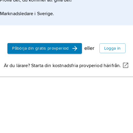
Prova det, du kommer att gilla det!
Marknadsledare i Sverige.
eller
Påbörja din gratis provperiod
Logga in
Är du lärare? Starta din kostnadsfria provperiod härifrån.