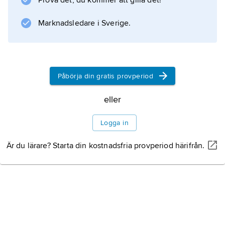
Prova det, du kommer att gilla det!
Marknadsledare i Sverige.
Information om artikeln
Påbörja din gratis provperiod
eller
Logga in
Är du lärare? Starta din kostnadsfria provperiod härifrån.