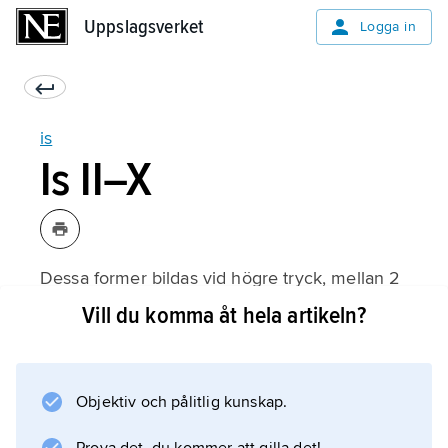
Uppslagsverket
Uppslagsverket
Logga in
is
Is II–X
Dessa former bildas vid högre tryck, mellan 2
och 22 kbar, medan is X bildas först vid tryck
Vill du komma åt hela artikeln?
över 440 kbar. Vattenmolekylerna i is II och is
VIII är helt ordnade, medan de i övriga former
är delvis eller fullständigt oordnade.
Objektiv och pålitlig kunskap.
Koordinationen är i samtliga fall tetraedrisk
liksom i hexagonal is men