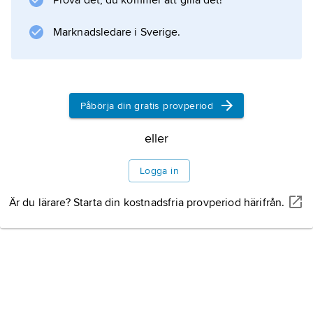
Prova det, du kommer att gilla det!
Marknadsledare i Sverige.
Påbörja din gratis provperiod
eller
Logga in
Är du lärare? Starta din kostnadsfria provperiod härifrån.