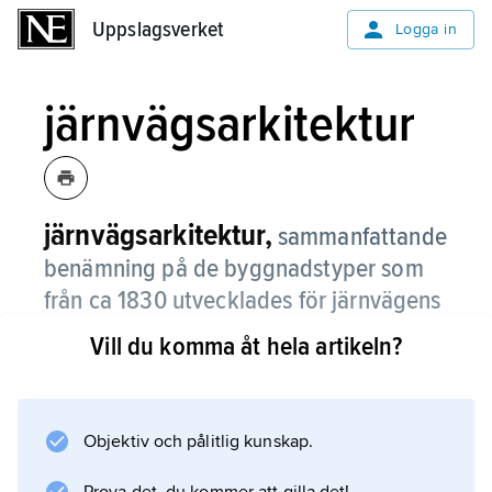
Uppslagsverket
Uppslagsverket
Logga in
järnvägsarkitektur
järnvägsarkitektur,
sammanfattande
benämning på de byggnadstyper som
från ca 1830 utvecklades för järnvägens
behov.
Vill du komma åt hela artikeln?
I och med att järnvägen var det första
masstransportmedlet till lands och baserade
sig på en ny teknik måste åtskilliga typer
Objektiv och pålitlig kunskap.
nyskapas, som lokstallar, vattentorn och