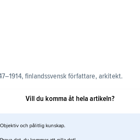
47–1914, finlandssvensk författare, arkitekt.
återkommande tema i Ahrenbergs författarskap, där
Vill du komma åt hela artikeln?
amstår som de mest väsentliga.
Objektiv och pålitlig kunskap.