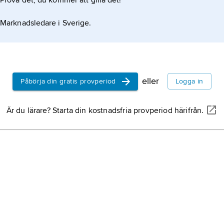
Prova det, du kommer att gilla det!
Marknadsledare i Sverige.
eller
Påbörja din gratis provperiod
Logga in
Är du lärare? Starta din kostnadsfria provperiod härifrån.