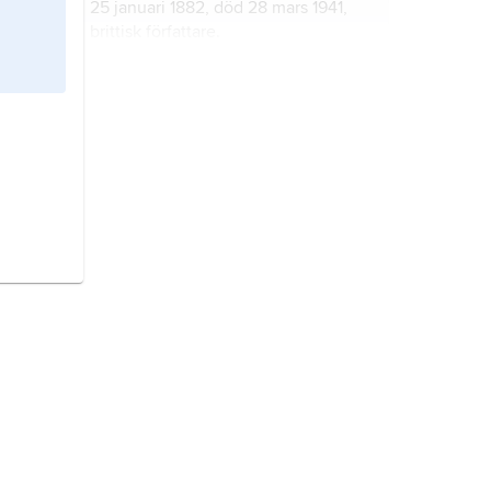
25 januari 1882, död 28 mars 1941,
brittisk författare.
Almqvist, Carl Jonas Love,
född 28
november 1793, död 26 september
1866, författare; jämför släktartikel
Almquist
.
Södergran, Edith,
född 4 april 1892,
död 24 juni 1923, finlandssvensk
författare.
roman
, i allmänhet ett uppdiktat,
berättande verk, som i motsats till
epos är utformat på prosa och
framställer ett till den privata sfären
hörande förlopp av begränsat
Balzac
,
Honoré de,
född 20 maj
omfång, t.ex. ett enskilt människoliv
1799, död 18 augusti 1850, fransk
eller en del därav.
författare.