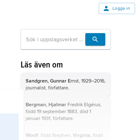
Logga in
Läs även om
Sandgren, Gunnar E
rnst, 1929–2016,
journalist, författare.
Bergman, Hjalmar
Fredrik Elgérus,
född 19 september 1883, död 1
januari 1931, författare.
Woolf
, född Stephen,
Virginia,
född