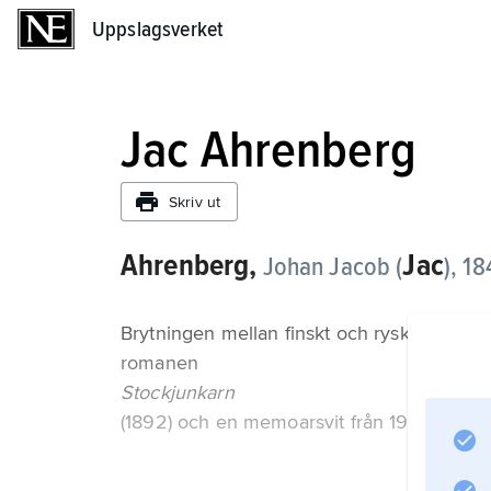
Uppslagsverket
Uppslagsverket
Jac Ahrenberg
Skriv ut
Ahrenberg,
Jac
Johan Jacob (
),
18
Brytningen mellan finskt och ryskt är ett 
romanen
Stockjunkarn
(1892) och en memoarsvit från 1904–14 fr