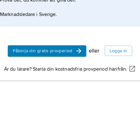
Prova det, du kommer att gilla det!
Marknadsledare i Sverige.
eller
Påbörja din gratis provperiod
Logga in
Är du lärare? Starta din kostnadsfria provperiod härifrån.