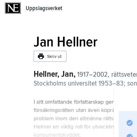
Uppslagsverket
Uppslagsverket
Jan Hellner
Skriv ut
Hellner, Jan,
1917–2002, rättsveten
Stockholms universitet 1953–83; son 
I sitt omfattande författarskap genomlyste
försäkringsrätten utan även köprätten och 
problem inom den allmänna rättsläran. Gen
Hellner en viktig roll för utvecklingen inom o
konsumentskyddet.