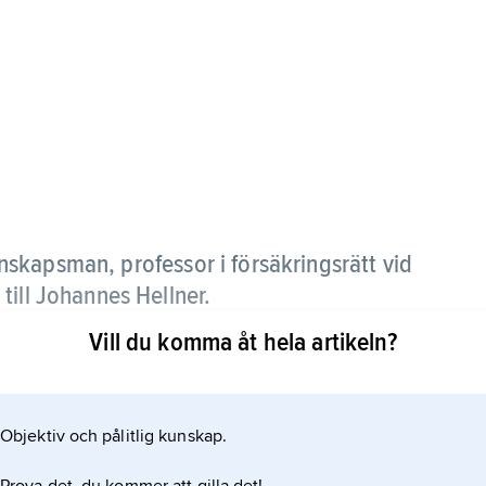
skapsman, professor i försäkringsrätt vid
till Johannes Hellner.
Vill du komma åt hela artikeln?
 Hellner inte bara skadeståndsrätten och
andra delar av obligationsrätten liksom valda
om sin medverkan i lagstiftningsarbete spelade
Objektiv och pålitlig kunskap.
lika delar av civilrätten, särskilt av