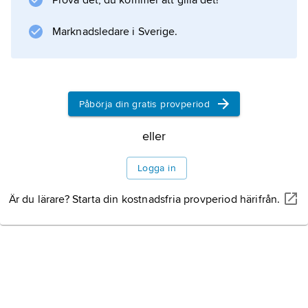
Prova det, du kommer att gilla det!
general Hatzfeld.
Litteraturanvisning
Marknadsledare i Sverige.
Påbörja din gratis provperiod
Information om artikeln
eller
Logga in
Är du lärare? Starta din kostnadsfria provperiod härifrån.