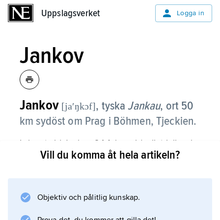
Uppslagsverket
Uppslagsverket
Logga in
Jankov
Jankov
, tyska
Jankau
,
ort 50
[jaʹŋkɔf]
km sydöst om Prag i Böhmen, Tjeckien.
I slaget vid Jankov 24 februari (enligt julianska
Vill du komma åt hela artikeln?
kalendern, 6 mars enligt gregorianska
kalendern) 1645 vann Lennart Torstenson en
av sina största segrar; med 15 000 man och
ett lättrörligt artilleri om 80 pjäser besegrade
Objektiv och pålitlig kunskap.
han en jämnstark kejserlig armé under