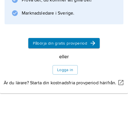
Prova det, du kommer att gilla det!
Marknadsledare i Sverige.
Påbörja din gratis provperiod
eller
Logga in
Är du lärare? Starta din kostnadsfria provperiod härifrån.