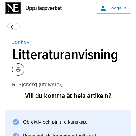
Uppslagsverket
Uppslagsverket
Logga in
Jankov
Litteraturanvisning
R. Sjöberg (utgivare),
Svenska armén genom tiderna
Vill du komma åt hela artikeln?
(1949).
Objektiv och pålitlig kunskap.
Information om artikeln