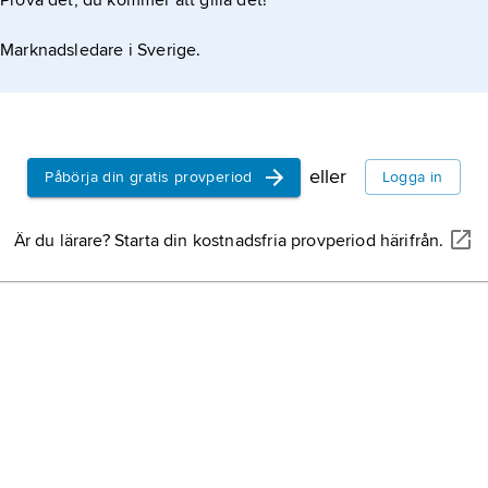
Prova det, du kommer att gilla det!
Marknadsledare i Sverige.
eller
Påbörja din gratis provperiod
Logga in
Är du lärare? Starta din kostnadsfria provperiod härifrån.