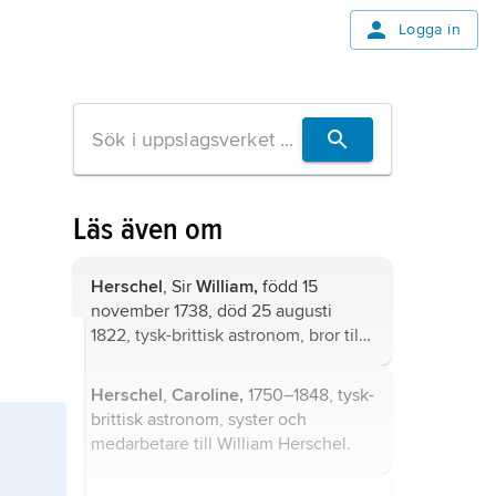
Logga in
Läs även om
Herschel
, Sir
William,
född 15
november 1738, död 25 augusti
1822, tysk-brittisk astronom, bror till
Caroline Herschel, far till John
Herschel.
Herschel
,
Caroline,
1750–1848, tysk-
brittisk astronom, syster och
medarbetare till
William Herschel
.