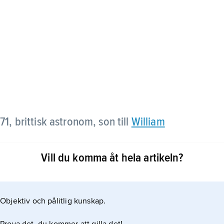
1, brittisk astronom, son till
William
Vill du komma åt hela artikeln?
ska arbeten rörande dubbelstjärnor, nebulosor och
ationer från Feldhausen nära Kapstaden 1834–38
en södra stjärnhimlen. Han utgav bl.a. kataloger
Objektiv och pålitlig kunskap.
ärnor samt utförde banbrytande arbeten inom