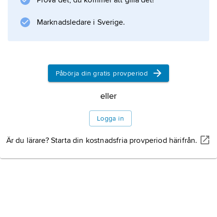
Prova det, du kommer att gilla det!
Marknadsledare i Sverige.
Påbörja din gratis provperiod
eller
Logga in
Är du lärare? Starta din kostnadsfria provperiod härifrån.