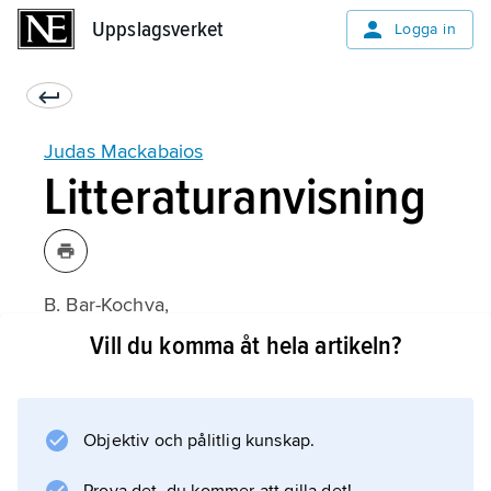
Uppslagsverket
Uppslagsverket
Logga in
Judas Mackabaios
Litteraturanvisning
B. Bar-Kochva,
Judas Maccabaeus
Vill du komma åt hela artikeln?
(1989).
Objektiv och pålitlig kunskap.
Information om artikeln