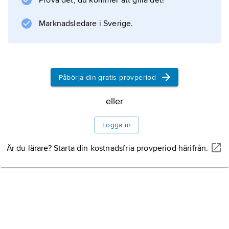
Prova det, du kommer att gilla det!
Marknadsledare i Sverige.
Påbörja din gratis provperiod
eller
Logga in
Är du lärare? Starta din kostnadsfria provperiod härifrån.