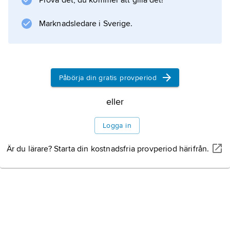
Prova det, du kommer att gilla det!
rättstradition, samt den anglosaxiska. Dessa
Marknadsledare i Sverige.
rättsordningar har också vunnit anslutning i
många länder utanför Europa.
Påbörja din gratis provperiod
Information om artikeln
eller
Logga in
Är du lärare? Starta din kostnadsfria provperiod härifrån.