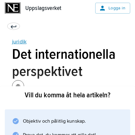
Uppslagsverket
Uppslagsverket
Logga in
juridik
Det internationella
perspektivet
Vill du komma åt hela artikeln?
De olika ländernas rättsordningar kan indelas i
grupper på olika sätt. De stora
rättsordningarna i vår del av världen är den
Objektiv och pålitlig kunskap.
tyska, den franska och den italienska, vilka har
framsprungit ur samma kontinentaleuropeiska