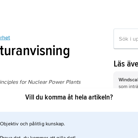
rhet
aturanvisning
Läs äv
Windsca
inciples for Nuclear Power Plants
som inträ
EA (1988);
kärnener
Vill du komma åt hela artikeln?
nuvarande
plutoniu
kärnener
kärnkraft
tion om artikeln
kärntekn
Objektiv och pålitlig kunskap.