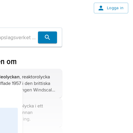
Logga in
en om
leolyckan
, reaktorolycka
ffade 1957 i den brittiska
gianläggningen Windscale,
 Sellafield, för militär
mframställning.
giolycka,
olycka i ett
verk eller annan
isk anläggning.