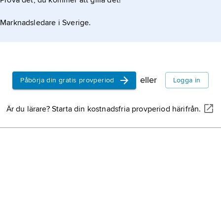
Prova det, du kommer att gilla det!
kärnreak
kärnenerg
Marknadsledare i Sverige.
genom en
kärnproc
Harrisbu
kärnreakt
Mile Isla
eller
Påbörja din gratis provperiod
Logga in
Pennsylv
Tjernoby
Är du lärare? Starta din kostnadsfria provperiod härifrån.
reaktorol
kärnkraf
Kiev i Uk
SMR,
kär
effektpr