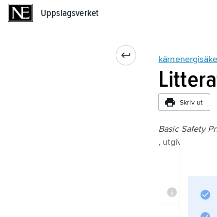
Uppslagsverket
Uppslagsverket
kärnenergisäke
Litter
Skriv ut
Basic Safety Pr
, utgiven av IA
Informa