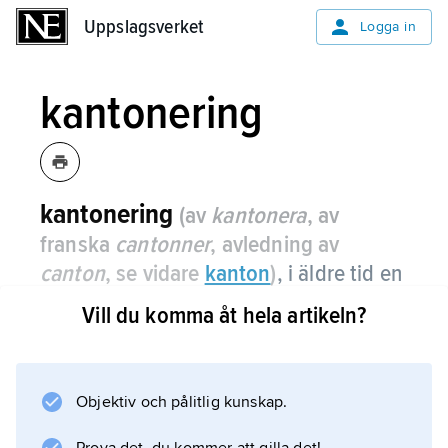
Uppslagsverket
Uppslagsverket
Logga in
kantonering
kantonering
(av
kantonera
, av
franska
cantonner
, avledning av
canton
, se vidare
kanton
)
, i äldre tid en
form av militär inkvartering, vid vilken
Vill du komma åt hela artikeln?
truppen gavs samlad förläggning
”under tak” i befintliga gårdar medan
hästarna uppstallades i lador och uthus.
Objektiv och pålitlig kunskap.
Kantoneringskvarter har i fredstid förekommit