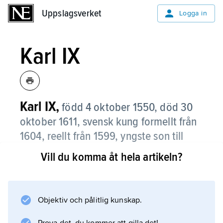
Uppslagsverket
Uppslagsverket
Logga in
Karl IX
Karl
IX
,
född 4 oktober 1550, död 30
oktober 1611, svensk kung formellt från
1604, reellt från 1599, yngste son till
Gustav Vasa och Margareta
Vill du komma åt hela artikeln?
Leijonhufvud.
I faderns testamente 1560 tilldelades Karl ett
hertigdöme omfattande större delen av
Objektiv och pålitlig kunskap.
Södermanland och Närke jämte Värmland,