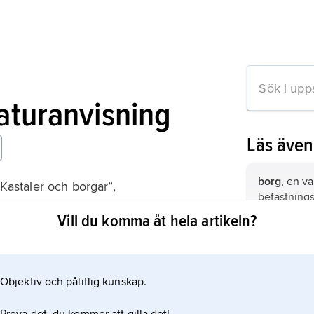
raturanvisning
Läs äve
borg
, en v
”Kastaler och borgar”,
befästnings
Vill du komma åt hela artikeln?
Stockholms 
Gamla stan
Objektiv och pålitlig kunskap.
Helgeands
mation om artikeln
Stockholm.