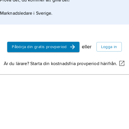
Prova det, du kommer att gilla det!
Kalmar slot
Marknadsledare i Sverige.
Småland (Ka
län,
regiona
sedan 1600-
eller
Påbörja din gratis provperiod
Logga in
befästning
terrängens
Är du lärare? Starta din kostnadsfria provperiod härifrån.
stridsändam
runinskrifte
gjorda på o
Gotland,
ko
Sverige, ci
svenska fas