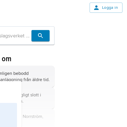
Logga in
n om
anligen bebodd
anläggning från äldre tid.
slott,
kungligt slott i
, Stockholm.
holmen,
ö i Norrström,