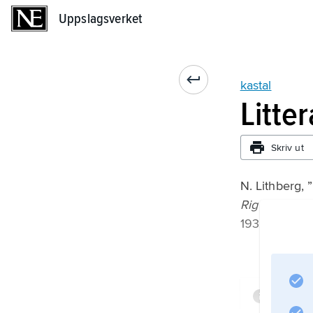
Uppslagsverket
Uppslagsverket
kastal
Litte
Skriv ut
N. Lithberg, 
Rig
1932;
Infor