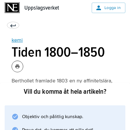
Uppslagsverket
Uppslagsverket
Logga in
kemi
Tiden 1800–1850
Berthollet framlade 1803 en ny affinitetslära,
byggd på antagandet att den kraft som driver
Vill du komma åt hela artikeln?
två ämnen att förenas är proportionell mot
deras massor. Om en reaktion av typen A+BC
⇒ AC+B sker i lösning borde då, menade han,
Objektiv och pålitlig kunskap.
jämvikt inträda när A attraherar den del av C,
som är bunden till B