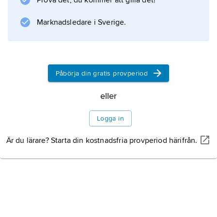
Prova det, du kommer att gilla det!
Marknadsledare i Sverige.
Information om artikeln
Påbörja din gratis provperiod
eller
Logga in
Är du lärare? Starta din kostnadsfria provperiod härifrån.